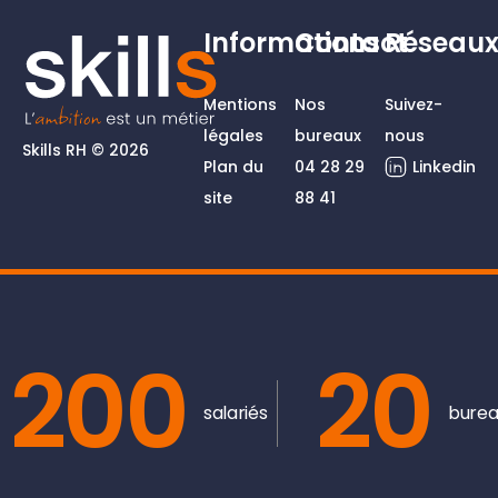
Informations
Contact
Réseau
Mentions
Nos
Suivez-
légales
bureaux
nous
Skills RH © 2026
Plan du
04 28 29
Linkedin
site
88 41
200
20
salariés
burea